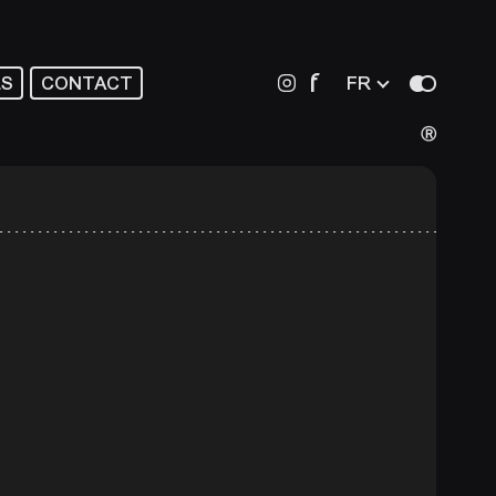
f
LS
CONTACT
FR
Ⓡ