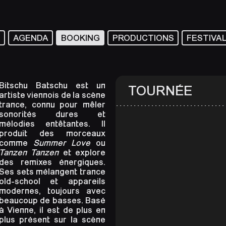
T
AGENDA
BOOKING
PRODUCTIONS
FESTIVA
Bitschu Batschu est un
TOURNÉE
artiste viennois de la scène
trance, connu pour mêler
sonorités dures et
mélodies entêtantes. Il
produit des morceaux
comme
Summer Love
ou
Tanzen Tanzen
et explore
des remixes énergiques.
Ses sets mélangent trance
old-school et appareils
modernes, toujours avec
beaucoup de basses. Basé
à Vienne, il est de plus en
plus présent sur la scène