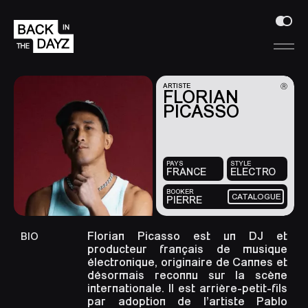
Ⓡ
ARTISTE
FLORIAN
PICASSO
PAYS
STYLE
FRANCE
ELECTRO
BOOKER
CATALOGUE
PIERRE
Florian Picasso est un DJ et
BIO
producteur français de musique
électronique, originaire de Cannes et
désormais reconnu sur la scène
internationale. Il est arrière-petit-fils
par adoption de l’artiste Pablo